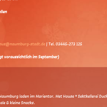
llen
mus@naumburg-stadt.de
| Tel. 03445-273 125
lgt voraussichtlich im September)
Naumburg laden im Marientor. Met House * Sektkellerei Duc
le & kleine Snacks.