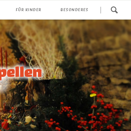
Navigation
FÜR KINDER
BESONDERES
überspringen
pellen